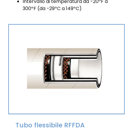
Intervallo di temperatura da -20ºF a
300ºF (da -29ºC a 149ºC)
Tubo flessibile RFFDA