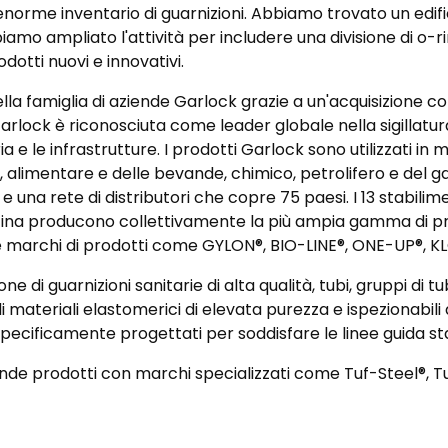
e l'enorme inventario di guarnizioni. Abbiamo trovato un edif
biamo ampliato l'attività per includere una divisione di o-r
dotti nuovi e innovativi.
della famiglia di aziende Garlock grazie a un'acquisizione 
arlock è riconosciuta come leader globale nella sigillatura 
a e le infrastrutture. I prodotti Garlock sono utilizzati in m
alimentare e delle bevande, chimico, petrolifero e del gas 
 una rete di distributori che copre 75 paesi. I 13 stabilime
ina producono collettivamente la più ampia gamma di prodott
 e marchi di prodotti come GYLON®, BIO-LINE®, ONE-UP®, 
ne di guarnizioni sanitarie di alta qualità, tubi, gruppi di
ateriali elastomerici di elevata purezza e ispezionabili ai 
i specificamente progettati per soddisfare le linee guida s
e prodotti con marchi specializzati come Tuf-Steel®, Tu