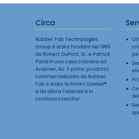
Circa
Serv
Rubber Fab Technologies
Ot
Group è stata fondata nel 1995
cr
da Robert DuPont, Sr. e Patrick
per
Parisi in una casa colonica ad
Ser
Andover, NJ. Il primo prodotto
et
commercializzato da Rubber
Pro
Fab è stato la Smart Gasket®
Cer
e da allora l'azienda è in
del
continua crescita!
Ser
sp