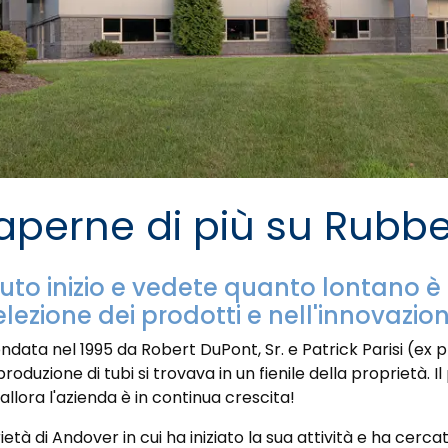
aperne di più su Rubb
uto inizio e vedete quanto lontano è
elezione dei prodotti e nell'innovazion
ata nel 1995 da Robert DuPont, Sr. e Patrick Parisi (ex p
 produzione di tubi si trovava in un fienile della proprietà
lora l'azienda è in continua crescita!
tà di Andover in cui ha iniziato la sua attività e ha cerc