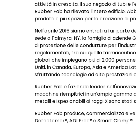
attività in crescita, il suo negozio di tubi 
Rubber Fab ha rilevato l'intero edificio. Ab
prodotti e più spazio per la creazione di pro
Nell'aprile 2016 siamo entrati a far parte 
sede a Palmyra, NY, la famiglia di aziende G
di protezione delle condutture per l'industri
regolamentati, tra cui quello farmaceutico, 
globali che impiegano più di 2.000 persone e
Uniti, in Canada, Europa, Asia e America Lat
sfruttando tecnologie ad alte prestazioni
Rubber Fab è l'azienda leader nell'innovazio
macchine riempitrici in un'ampia gamma di m
metalli e ispezionabili ai raggi X sono stat
Rubber Fab produce, commercializza e vend
Detectomer®, ADI Free® e Smart Clamp™.