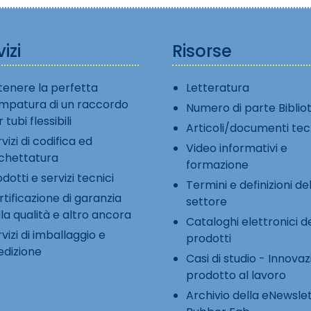
izi
Risorse
tenere la perfetta
Letteratura
impatura di un raccordo
Numero di parte Biblio
 tubi flessibili
Articoli/documenti tec
vizi di codifica ed
Video informativi e
ichettatura
formazione
dotti e servizi tecnici
Termini e definizioni de
tificazione di garanzia
settore
la qualità e altro ancora
Cataloghi elettronici d
vizi di imballaggio e
prodotti
edizione
Casi di studio - Innovazi
prodotto al lavoro
Archivio della eNewslet