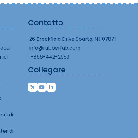
Contatto
26 Brookfield Drive Sparta, NJ 07871
teca
info@rubberfab.com
nici
1-866-442-2959
Collegare
l
ei
oni di
ter di