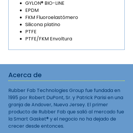
GYLON® BIO-LINE
EPDM
FKM Fluoroelastómero
Silicona platino
PTFE
PTFE/FKM Envoltura
Acerca de
Rubber Fab Technologies Group fue fundada en
1995 por Robert DuPont, Sr. y Patrick Parisi en una
granja de Andover, Nueva Jersey. El primer
producto de Rubber Fab que salió al mercado fue
la Smart Gasket® y el negocio no ha dejado de
crecer desde entonces.