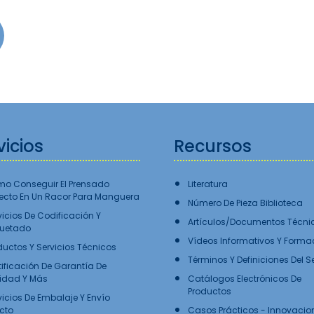
vicios
Recursos
o Conseguir El Prensado
Literatura
fecto En Un Racor Para Manguera
Número De Pieza Biblioteca
vicios De Codificación Y
Artículos/Documentos Técni
quetado
Vídeos Informativos Y Forma
ductos Y Servicios Técnicos
Términos Y Definiciones Del S
tificación De Garantía De
idad Y Más
Catálogos Electrónicos De
Productos
vicios De Embalaje Y Envío
ecto
Casos Prácticos - Innovacio