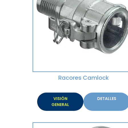
Racores Camlock
VISIÓN
DETALLES
GENERAL