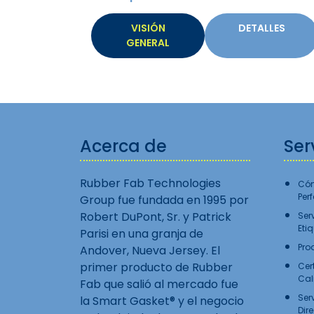
VISIÓN
DETALLES
GENERAL
Acerca de
Ser
Rubber Fab Technologies
Cóm
Per
Group fue fundada en 1995 por
Robert DuPont, Sr. y Patrick
Ser
Eti
Parisi en una granja de
Pro
Andover, Nueva Jersey. El
primer producto de Rubber
Cer
Cal
Fab que salió al mercado fue
Ser
la Smart Gasket® y el negocio
Dir