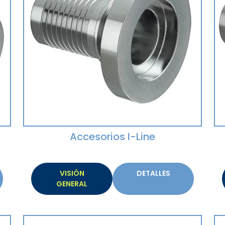
Accesorios I-Line
VISIÓN
DETALLES
GENERAL