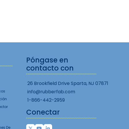
Póngase en
contacto con
26 Brookfield Drive Sparta, NJ 07871
info@rubberfab.com
cos
ción
1-866-442-2959
ector
Conectar
nes De