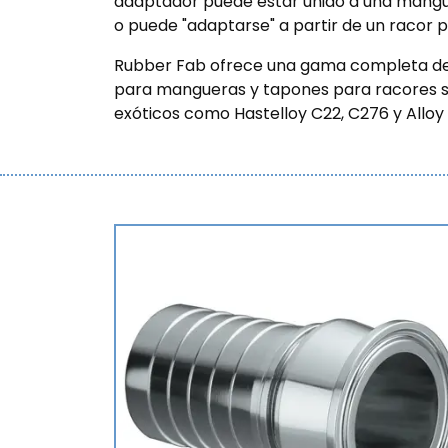
adaptador puede estar unido a una mangu
o puede "adaptarse" a partir de un racor 
Rubber Fab ofrece una gama completa de 
para mangueras y tapones para racores san
exóticos como Hastelloy C22, C276 y Alloy 