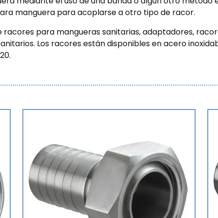
era mediante el uso de una banda o algún otro método e
para manguera para acoplarse a otro tipo de racor.
racores para mangueras sanitarias, adaptadores, racore
itarios. Los racores están disponibles en acero inoxidabl
20.