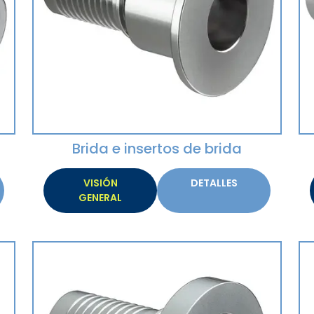
Brida e insertos de brida
VISIÓN
DETALLES
GENERAL