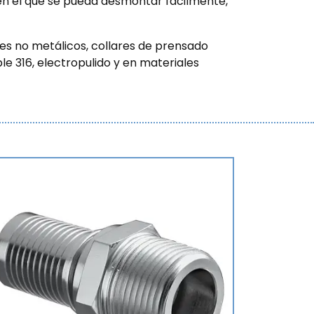
n el que se pueda desmontar fácilmente,
s no metálicos, collares de prensado
e 316, electropulido y en materiales