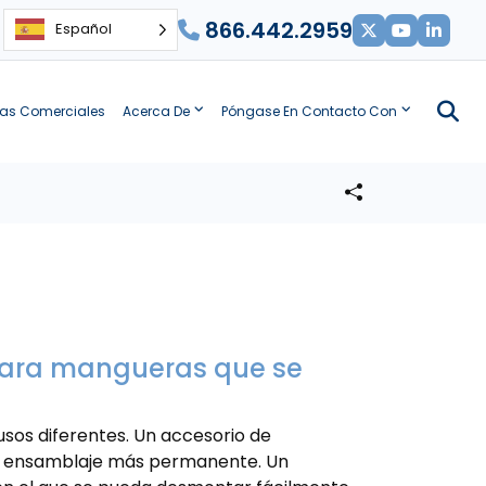
866.442.2959
Español
ias Comerciales
Acerca De
Póngase En Contacto Con
para mangueras que se
sos diferentes. Un accesorio de
n ensamblaje más permanente. Un