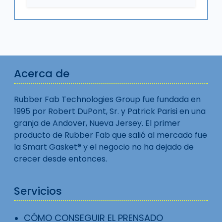
Acerca de
Rubber Fab Technologies Group fue fundada en
1995 por Robert DuPont, Sr. y Patrick Parisi en una
granja de Andover, Nueva Jersey. El primer
producto de Rubber Fab que salió al mercado fue
la Smart Gasket® y el negocio no ha dejado de
crecer desde entonces.
Servicios
CÓMO CONSEGUIR EL PRENSADO