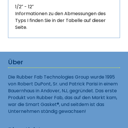
1/2″ - 12″
Informationen zu den Abmessungen des
Typs I finden Sie in der Tabelle auf dieser
Seite.
Über
Die Rubber Fab Technologies Group wurde 1995
von Robert DuPont, Sr. und Patrick Parisi in einem
Bauernhaus in Andover, NJ, gegründet. Das erste
Produkt von Rubber Fab, das auf den Markt kam,
war die Smart Gasket®, und seitdem ist das
Unternehmen ständig gewachsen!