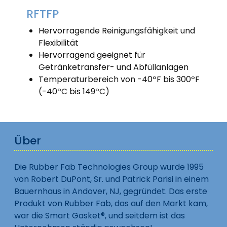
RFTFP
Hervorragende Reinigungsfähigkeit und
Flexibilität
Hervorragend geeignet für
Getränketransfer- und Abfüllanlagen
Temperaturbereich von -40ºF bis 300ºF
(-40ºC bis 149ºC)
Über
Die Rubber Fab Technologies Group wurde 1995
von Robert DuPont, Sr. und Patrick Parisi in einem
Bauernhaus in Andover, NJ, gegründet. Das erste
Produkt von Rubber Fab, das auf den Markt kam,
war die Smart Gasket®, und seitdem ist das