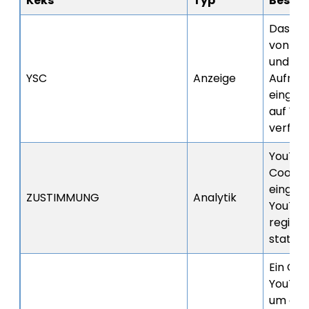
Keks
Typ
Besch
Das YS
von Yo
und die
YSC
Anzeige
Aufrufe
eingeb
auf Yo
verfolg
YouTub
Cookie
eingeb
ZUSTIMMUNG
Analytik
YouTub
regist
statist
Ein Coo
YouTub
um die 