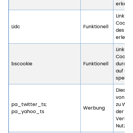
erkenn
LinkedI
Cookie,
Lidc
Funktionell
des Da
erleich
LinkedI
Cookie
bscookie
Funktionell
durchg
auf uns
speiche
Diese 
von Pe
pa_twitter_ts;
zu Wer
Werbung
pa_yahoo_ts
der Gr
Verhal
Nutzer 