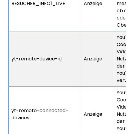
BESUCHER_INFO1_LIVE
Anzeige
messen
ob der 
oder al
Oberflä
YouTub
Cookie,
Videoei
yt-remote-device-id
Anzeige
Nutzers
der ein
YouTub
verwen
YouTub
Cookie,
Videoei
yt-remote-connected-
Anzeige
Nutzers
devices
der ein
YouTub