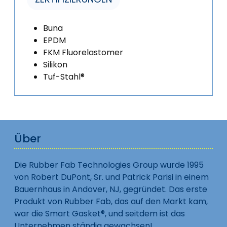
Buna
EPDM
FKM Fluorelastomer
Silikon
Tuf-Stahl®
Über
Die Rubber Fab Technologies Group wurde 1995
von Robert DuPont, Sr. und Patrick Parisi in einem
Bauernhaus in Andover, NJ, gegründet. Das erste
Produkt von Rubber Fab, das auf den Markt kam,
war die Smart Gasket®, und seitdem ist das
Unternehmen ständig gewachsen!